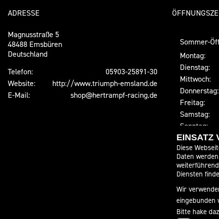
ADRESSE
ÖFFNUNGSZE
Magnusstraße 5
Sommer-Öff
48488 Emsbüren
Deutschland
Montag:
Dienstag:
Telefon:
05903-25891-30
Mittwoch:
Website:
http://www.triumph-emsland.de
Donnerstag:
E-Mail:
shop@hertrampf-racing.de
Freitag:
Samstag:
Sonntag:
EINSATZ
Winter-Öffn
Diese Webseit
Montag:
Daten werden 
weiterführen
Dienstag:
Diensten finde
Mittwoch:
Wir verwenden
Donnerstag:
eingebunden 
Freitag:
Bitte hake da
Samstag: