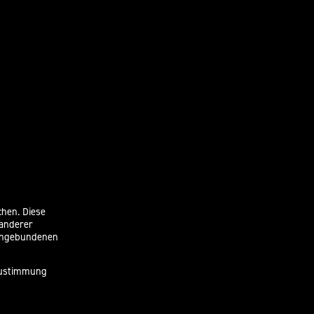
chen. Diese
 anderer
eingebundenen
 Zustimmung