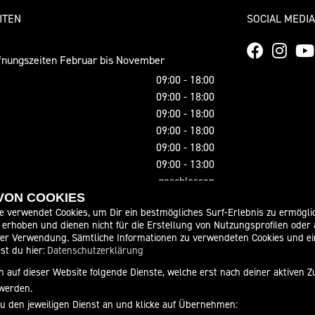
ITEN
SOCIAL MEDIA
nungszeiten Februar bis November
09:00 - 18:00
09:00 - 18:00
09:00 - 18:00
09:00 - 18:00
09:00 - 18:00
09:00 - 13:00
geschlossen
 VON COOKIES
ungszeiten Dezember und Januar
e verwendet Cookies, um Dir ein bestmögliches Surf-Erlebnis zu ermögli
09:00 - 17:00
erhoben und dienen nicht für die Erstellung von Nutzungsprofilen oder
der Verwendung. Sämtliche Informationen zu verwendeten Cookies und 
09:00 - 17:00
st du hier:
Datenschutzerklärung
09:00 - 17:00
 auf dieser Website folgende Dienste, welche erst nach deiner aktiven
09:00 - 17:00
werden.
09:00 - 17:00
zu den jeweiligen Dienst an und klicke auf Übernehmen:
09:00 - 13:00